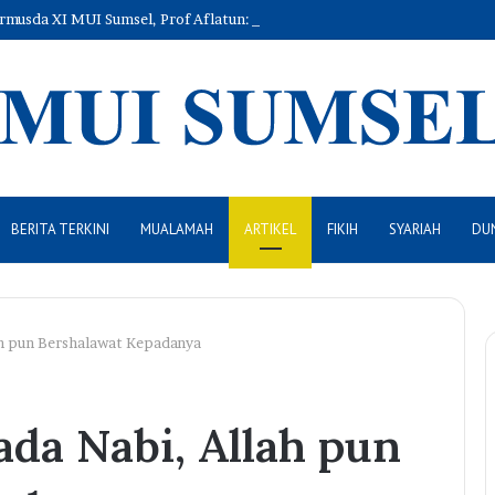
rmusda XI MUI Sumsel, Prof Aflatun: Perkuat Peran Ulama, Hadirkan K
BERITA TERKINI
MUALAMAH
ARTIKEL
FIKIH
SYARIAH
DUN
ah pun Bershalawat Kepadanya
da Nabi, Allah pun