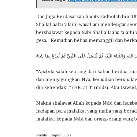
Dan juga Berdasarkan hadits Fadholah bin ‘Uba
Shallallaahu ‘alaihi wasallam mendengar seora
bershalawat kepada Nabi Shallallaahu ‘alaihi 
gesa.” Kemudian beliau memanggil dan berka
دِ اللهِ وَالثَّناءِ عَلَيْهِ ثُمَّ لْيَصَلِّ عَلَى النَّبِيِّ ثُمَّ لْيَدْعُ بِمَا شَاءَ
“Apabila salah seorang dari kalian berdoa, 
dan mengagungkan-Nya, kemudian bershalawat
dia kehendaki.” (HR. at-Tirmidzi, Abu Dawud, 
Makna shalawat Allah kepada Nabi dan hamba-
hadapan para malaikat yang mulia yang berad
malaikat kepada Nabi dan orang-orang yang be
Penulis: Bangun Lubis