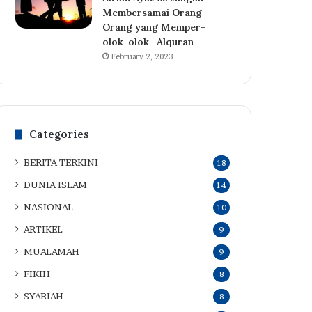
Membersamai Orang-
Orang yang Memper-
olok-olok- Alquran
February 2, 2023
Categories
BERITA TERKINI
18
DUNIA ISLAM
14
NASIONAL
10
ARTIKEL
9
MUALAMAH
9
FIKIH
8
SYARIAH
8