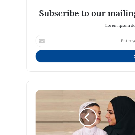
Subscribe to our mailing
Lorem ipsum dol
Enter
your
Email
address