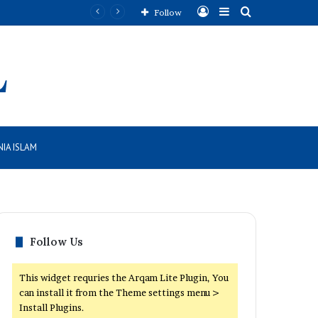
Log
Sidebar
Search
emaslahatan Umat
Follow
In
for
IA ISLAM
Follow Us
This widget requries the Arqam Lite Plugin, You
can install it from the Theme settings menu >
Install Plugins.