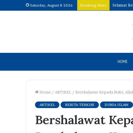
Selamat Be
Saturday, August 8 2026
Breaking News
HOME
Home
/
ARTIKEL
/
Bershalawat Kepada Nabi, All
ARTIKEL
BERITA TERKINI
DUNIA ISLAM
Bershalawat Kepa