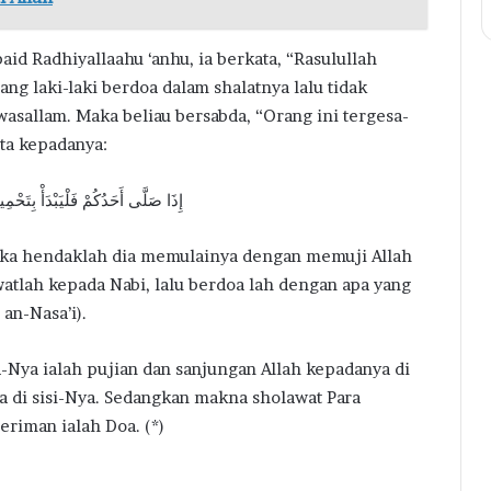
id Radhiyallaahu ‘anhu, ia berkata, “Rasulullah
ng laki-laki berdoa dalam shalatnya lalu tidak
wasallam. Maka beliau bersabda, “Orang ini tergesa-
ta kepadanya:
إِذَا صَلَّى أَحَدُكُمْ فَلْيَبْدَأْ بِتَحْمِي
maka hendaklah dia memulainya dengan memuji Allah
lah kepada Nabi, lalu berdoa lah dengan apa yang
an-Nasa’i).
Nya ialah pujian dan sanjungan Allah kepadanya di
a di sisi-Nya. Sedangkan makna sholawat Para
riman ialah Doa. (*)