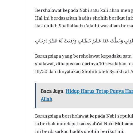
Bershalawat kepada Nabi satu kali akan meng
Hal ini berdasarkan hadits shohih berikut ini
Rasulullah Shallallaahu ‘alaihi wasallam bers
لَوَاتٍ وَحُطَّتْ عَنْهُ عَشْرُ خَطَيَاتٍ وَرُفِعَتْ لَهُ عَشْرُ دَرَجَاتٍ
Barangsiapa yang bersholawat kepadaku satu 
shalawat, dihapuskan darinya 10 kesalahan, da
III/50 dan dinyatakan Shohih oleh Syaikh al-A
Baca Juga
Hidup Harus Tetap Punya Ha
Allah
Barangsiapa bersholawat kepada Nabi sepuluh 
ia berhak mendapatkan syafa’at Nabi Muhamma
ini berdasarkan hadits shohih berikut ini: