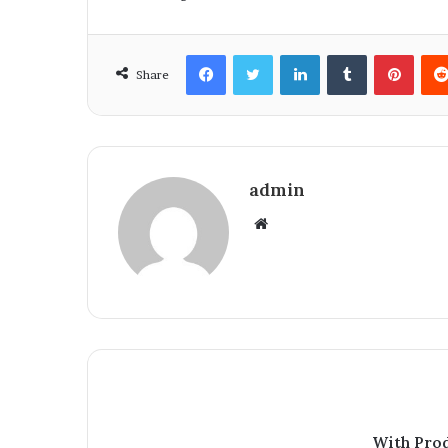
Facebook
Twitter
LinkedIn
Tumblr
Pinte
Share
admin
Website
With Pro