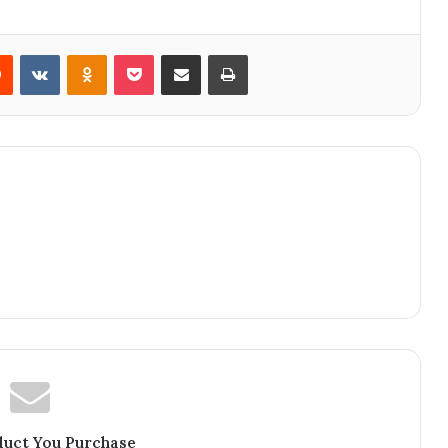
rest
Reddit
VKontakte
Odnoklassniki
Pocket
Share via Email
Print
duct You Purchase