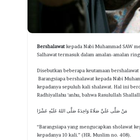
Bershalawat
kepada Nabi Muhammad SAW merup
Salhawat termasuk dalam amalan-amalan ring
Disebutkan beberapa keutamaan bershalawat k
Barangsiapa bershalawat kepada Nabi Muhamm
kepadanya sepuluh kali shalawat. Hal ini ber
Radhiyallahu ‘anhu, bahwa Rasulullah Shallall
مَنْ صَلَّى عَلَيَّ صَلَاةً وَاحِدَةً صَلَّى اللهُ عَلَيْهِ عَشْرًا
“Barangsiapa yang mengucapkan sholawat kep
kepadanya 10 kali.” (HR. Muslim no. 408).