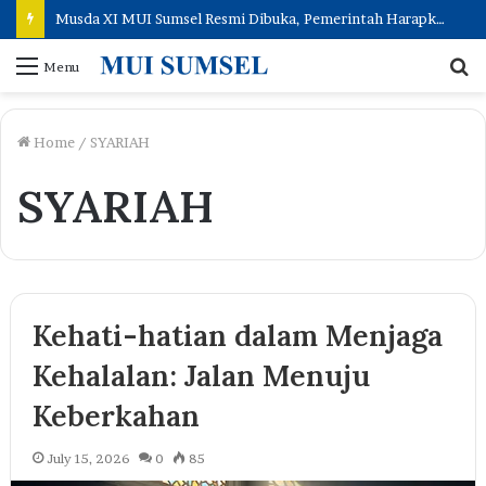
Musda XI MUI Sumsel Resmi Dibuka, Pemerintah Harapkan MUI Terus Menjadi Peneduh Umat
S
Menu
fo
Home
/
SYARIAH
SYARIAH
Kehati-hatian dalam Menjaga
Kehalalan: Jalan Menuju
Keberkahan
July 15, 2026
0
85