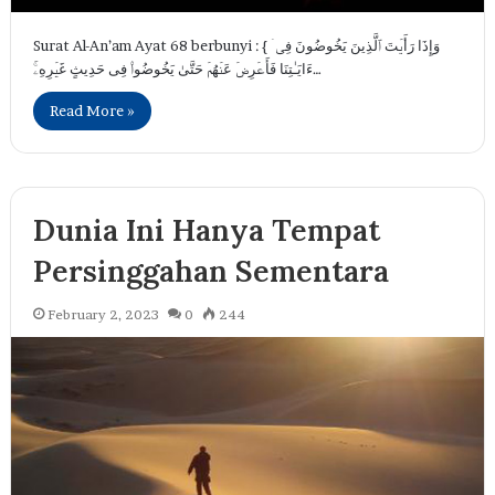
Surat Al-An’am Ayat 68 berbunyi : { وَإِذَا رَأَیۡتَ ٱلَّذِینَ یَخُوضُونَ فِیۤ
ءَایَـٰتِنَا فَأَعۡرِضۡ عَنۡهُمۡ حَتَّىٰ یَخُوضُوا۟ فِی حَدِیثٍ غَیۡرِهِۦۚ…
Read More »
Dunia Ini Hanya Tempat
Persinggahan Sementara
February 2, 2023
0
244