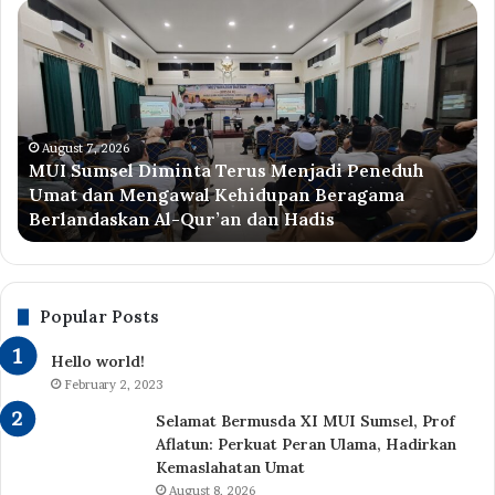
MUI
M
Sumsel
XI
Diminta
M
Terus
Su
Menjadi
Si
Peneduh
Di
Umat
Ba
August 7, 2026
MUI Sumsel Diminta Terus Menjadi Peneduh
dan
Pr
Umat dan Mengawal Kehidupan Beragama
Mengawal
20
Berlandaskan Al-Qur’an dan Hadis
Kehidupan
20
Beragama
da
Berlandaskan
Su
Al-
Ke
Qur’an
Ba
Popular Posts
dan
Hadis
Hello world!
February 2, 2023
Selamat Bermusda XI MUI Sumsel, Prof
Aflatun: Perkuat Peran Ulama, Hadirkan
Kemaslahatan Umat
August 8, 2026