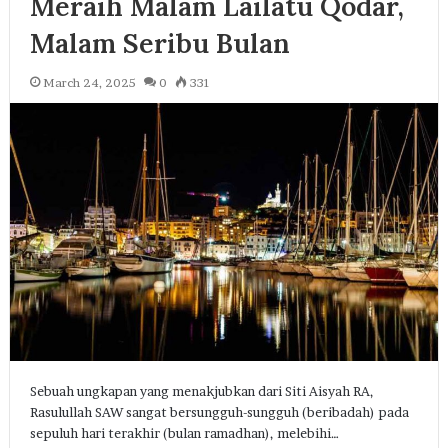
Meraih Malam Lailatu Qodar,
Malam Seribu Bulan
March 24, 2025
0
331
Sebuah ungkapan yang menakjubkan dari Siti Aisyah RA,
Rasulullah SAW sangat bersungguh-sungguh (beribadah) pada
sepuluh hari terakhir (bulan ramadhan), melebihi…