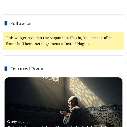
Follow Us
This widget requries the Arqam Lite Plugin, You can install it
from the Theme settings menu > Install Plugins.
Featured Posts
Kehati-
Hi
hatian
Ha
dalam
Te
Menjaga
Pu
Kehalalan:
Ha
Jalan
—
Menuju
Ja
Keberkahan
Pe
July 15, 2026