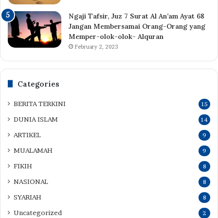
Ngaji Tafsir, Juz 7 Surat Al An’am Ayat 68
Jangan Membersamai Orang-Orang yang
Memper-olok-olok- Alquran
February 2, 2023
Categories
BERITA TERKINI
15
DUNIA ISLAM
14
ARTIKEL
9
MUALAMAH
9
FIKIH
8
NASIONAL
8
SYARIAH
8
Uncategorized
2