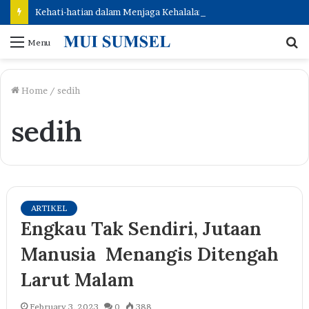
Kehati-hatian dalam Menjaga Kehalalan: Jalan Menuju Keberkahan
S
Menu
fo
Home
/
sedih
sedih
ARTIKEL
Engkau Tak Sendiri, Jutaan
Manusia Menangis Ditengah
Larut Malam
February 3, 2023
0
388