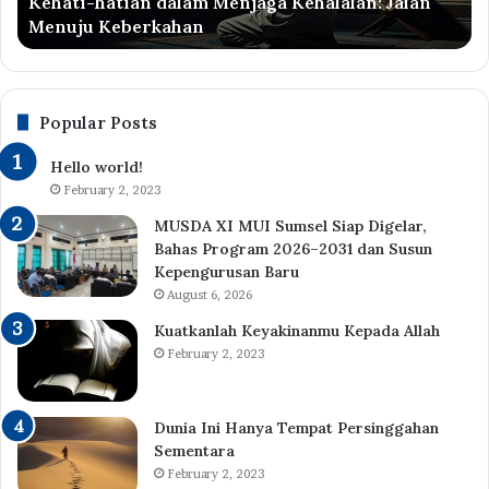
Kehati-hatian dalam Menjaga Kehalalan: Jalan
Pu
Menuju Keberkahan
As
da
Ra
Al
Popular Posts
Hello world!
February 2, 2023
MUSDA XI MUI Sumsel Siap Digelar,
Bahas Program 2026–2031 dan Susun
Kepengurusan Baru
August 6, 2026
Kuatkanlah Keyakinanmu Kepada Allah
February 2, 2023
Dunia Ini Hanya Tempat Persinggahan
Sementara
February 2, 2023