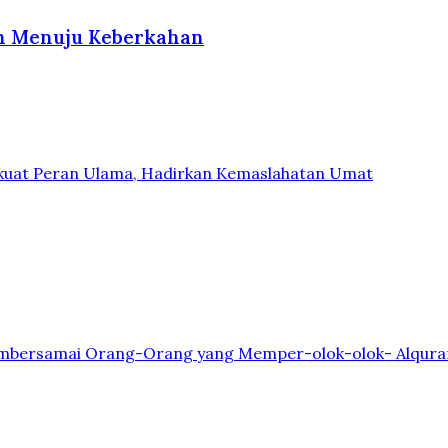
an Menuju Keberkahan
rkuat Peran Ulama, Hadirkan Kemaslahatan Umat
n Membersamai Orang-Orang yang Memper-olok-olok- Alqura