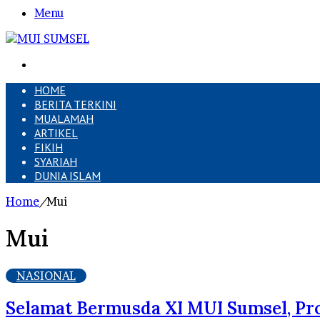
Menu
Search
for
HOME
BERITA TERKINI
MUALAMAH
ARTIKEL
FIKIH
SYARIAH
DUNIA ISLAM
Home
/
Mui
Mui
NASIONAL
Selamat Bermusda XI MUI Sumsel, Pro