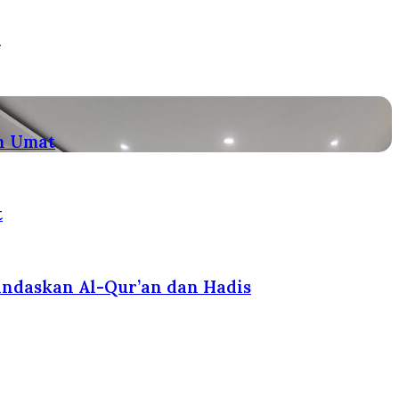
.
an Umat
t
ndaskan Al-Qur’an dan Hadis