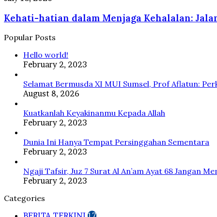
Kehidupan
Digelar,
hatian
Beragama
Bahas
Kehati-hatian dalam Menjaga Kehalalan: Jal
dalam
Berlandaskan
Program
Menjaga
Al-
2026–
Kehalalan:
Popular Posts
Qur’an
2031
Jalan
dan
Hello world!
dan
Menuju
Hadis
February 2, 2023
Susun
Keberkahan
Kepengurusan
Selamat Bermusda XI MUI Sumsel, Prof Aflatun: Pe
Baru
August 8, 2026
Kuatkanlah Keyakinanmu Kepada Allah
February 2, 2023
Dunia Ini Hanya Tempat Persinggahan Sementara
February 2, 2023
Ngaji Tafsir, Juz 7 Surat Al An’am Ayat 68 Janga
February 2, 2023
Categories
BERITA TERKINI
17