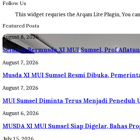
Follow Us
This widget requries the Arqam Lite Plugin, You can
Featured Posts
Selamat
August 8, 2026
Bermusda
Selamat Bermusda XI MUI Sumsel, Prof Aflatu
XI
MUI
Sumsel,
Musda
August 7, 2026
Prof
XI
Aflatun:
Musda XI MUI Sumsel Resmi Dibuka, Pemerin
MUI
Perkuat
Sumsel
Peran
Resmi
MUI
August 7, 2026
Ulama,
Dibuka,
Sumsel
Hadirkan
Pemerintah
MUI Sumsel Diminta Terus Menjadi Peneduh 
Diminta
Kemaslahatan
Harapkan
Terus
Umat
MUI
Menjadi
MUSDA
August 6, 2026
Terus
Peneduh
XI
Menjadi
Umat
MUSDA XI MUI Sumsel Siap Digelar, Bahas Pr
MUI
Peneduh
dan
Sumsel
Umat
Mengawal
Siap
Kehati-
July 15, 2026