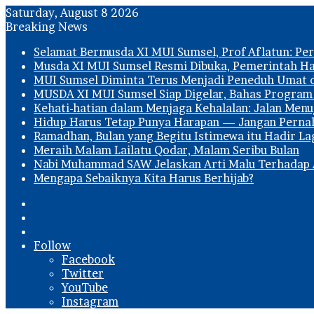
Saturday, August 8 2026
Breaking News
Selamat Bermusda XI MUI Sumsel, Prof Aflatun: P
Musda XI MUI Sumsel Resmi Dibuka, Pemerintah H
MUI Sumsel Diminta Terus Menjadi Peneduh Umat 
MUSDA XI MUI Sumsel Siap Digelar, Bahas Progra
Kehati-hatian dalam Menjaga Kehalalan: Jalan Men
Hidup Harus Tetap Punya Harapan — Jangan Pernah
Ramadhan, Bulan yang Begitu Istimewa itu Hadir La
Meraih Malam Lailatu Qodar, Malam Seribu Bulan
Nabi Muhammad SAW Jelaskan Arti Malu Terhadap 
Mengapa Sebaiknya Kita Harus Berhijab?
Search
for
Sidebar
Log
In
Follow
Facebook
Twitter
YouTube
Instagram