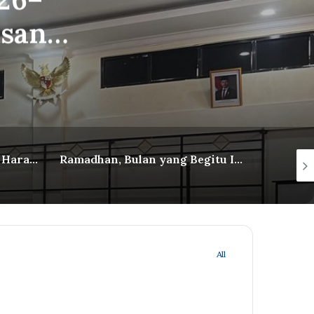
usan
Hidup Harus Tetap Punya Harapan — Jangan Pernah Putus Asa dari Rahmat Allah
Ramadhan, Bulan yang Begitu Istimewa itu Hadir Lagi
All