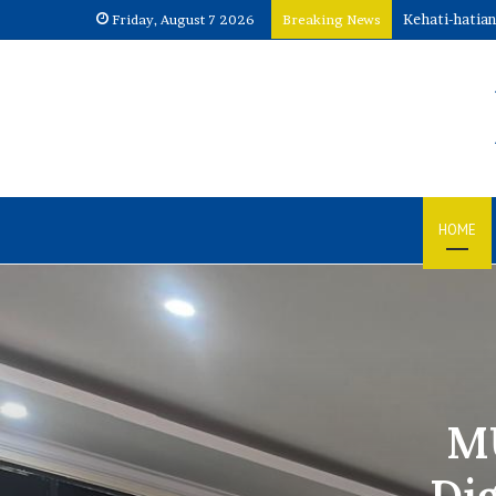
Kehati-hatia
Friday, August 7 2026
Breaking News
HOME
MU
Di