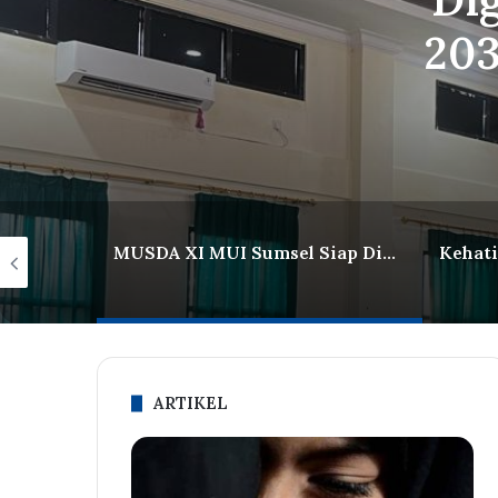
203
Imam Uzbekistan Silaturahim ke MUI, Promosikan Wisata Religi
MUSDA XI MUI Sumsel Siap Digelar, Bahas Program 2026–2031 dan Susun Kepengurusan Baru
ARTIKEL