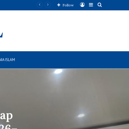
Log
Sidebar
Search
Follow
In
for
IA ISLAM
iap
26–