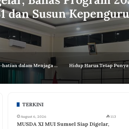
1 dan Susun Kepengur
Baru
Kehati-hatian dalam Menjaga Kehalalan: Jalan Menuju Keberkahan
TERKINI
August 6, 2026
113
MUSDA XI MUI Sumsel Siap Digelar,