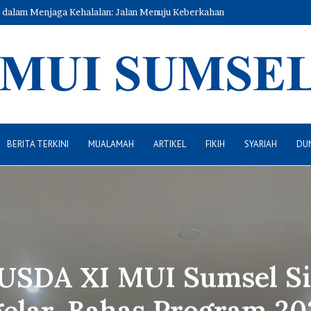
n dalam Menjaga Kehalalan: Jalan Menuju Keberkahan
BERITA TERKINI
MUALAMAH
ARTIKEL
FIKIH
SYARIAH
DUN
SDA XI MUI Sumsel S
gelar, Bahas Program 20